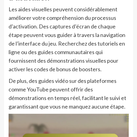
Les aides visuelles peuvent considérablement
améliorer votre compréhension du processus
d’activation. Des captures d’écran de chaque
étape peuvent vous guider à travers la navigation
de l’interface du jeu. Recherchez des tutoriels en
ligne ou des guides communautaires qui
fournissent des démonstrations visuelles pour
activer les codes de bonus de boosters.
De plus, des guides vidéo sur des plateformes
comme YouTube peuvent offrir des
démonstrations en temps réel, facilitant le suivi et
garantissant que vous ne manquez aucune étape.