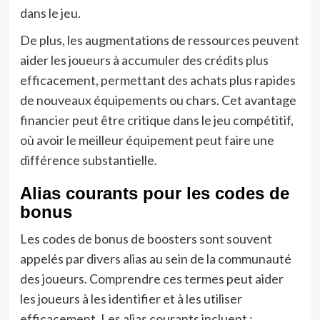
dans le jeu.
De plus, les augmentations de ressources peuvent
aider les joueurs à accumuler des crédits plus
efficacement, permettant des achats plus rapides
de nouveaux équipements ou chars. Cet avantage
financier peut être critique dans le jeu compétitif,
où avoir le meilleur équipement peut faire une
différence substantielle.
Alias courants pour les codes de
bonus
Les codes de bonus de boosters sont souvent
appelés par divers alias au sein de la communauté
des joueurs. Comprendre ces termes peut aider
les joueurs à les identifier et à les utiliser
efficacement. Les alias courants incluent :