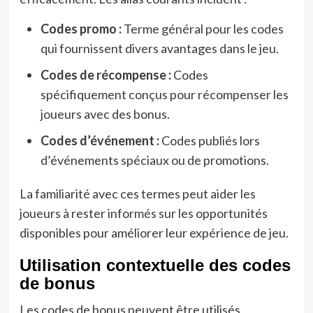
Codes promo :
Terme général pour les codes
qui fournissent divers avantages dans le jeu.
Codes de récompense :
Codes
spécifiquement conçus pour récompenser les
joueurs avec des bonus.
Codes d’événement :
Codes publiés lors
d’événements spéciaux ou de promotions.
La familiarité avec ces termes peut aider les
joueurs à rester informés sur les opportunités
disponibles pour améliorer leur expérience de jeu.
Utilisation contextuelle des codes
de bonus
Les codes de bonus peuvent être utilisés