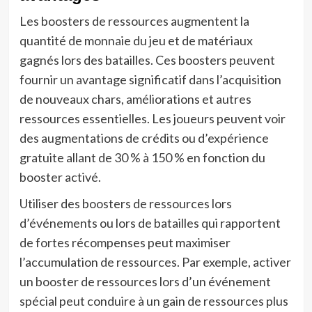
Les boosters de ressources augmentent la
quantité de monnaie du jeu et de matériaux
gagnés lors des batailles. Ces boosters peuvent
fournir un avantage significatif dans l’acquisition
de nouveaux chars, améliorations et autres
ressources essentielles. Les joueurs peuvent voir
des augmentations de crédits ou d’expérience
gratuite allant de 30 % à 150 % en fonction du
booster activé.
Utiliser des boosters de ressources lors
d’événements ou lors de batailles qui rapportent
de fortes récompenses peut maximiser
l’accumulation de ressources. Par exemple, activer
un booster de ressources lors d’un événement
spécial peut conduire à un gain de ressources plus