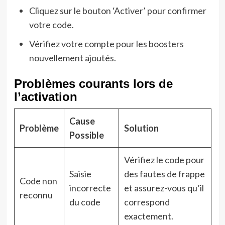
Cliquez sur le bouton ‘Activer’ pour confirmer
votre code.
Vérifiez votre compte pour les boosters
nouvellement ajoutés.
Problèmes courants lors de
l’activation
Cause
Problème
Solution
Possible
Vérifiez le code pour
Saisie
des fautes de frappe
Code non
incorrecte
et assurez-vous qu’il
reconnu
du code
correspond
exactement.