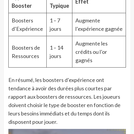
Effet
Booster
Typique
Boosters
1 – 7
Augmente
d’Expérience
jours
l’expérience gagnée
Augmente les
Boosters de
1 – 14
crédits ou l’or
Ressources
jours
gagnés
En résumé, les boosters d’expérience ont
tendance à avoir des durées plus courtes par
rapport aux boosters de ressources. Les joueurs
doivent choisir le type de booster en fonction de
leurs besoins immédiats et du temps dont ils
disposent pour jouer.