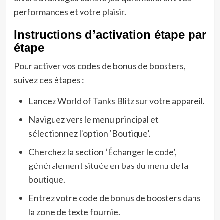
performances et votre plaisir.
Instructions d’activation étape par
étape
Pour activer vos codes de bonus de boosters,
suivez ces étapes :
Lancez World of Tanks Blitz sur votre appareil.
Naviguez vers le menu principal et
sélectionnez l’option ‘Boutique’.
Cherchez la section ‘Échanger le code’,
généralement située en bas du menu de la
boutique.
Entrez votre code de bonus de boosters dans
la zone de texte fournie.