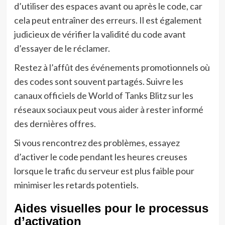
d’utiliser des espaces avant ou après le code, car
cela peut entraîner des erreurs. Il est également
judicieux de vérifier la validité du code avant
d’essayer de le réclamer.
Restez à l’affût des événements promotionnels où
des codes sont souvent partagés. Suivre les
canaux officiels de World of Tanks Blitz sur les
réseaux sociaux peut vous aider à rester informé
des dernières offres.
Si vous rencontrez des problèmes, essayez
d’activer le code pendant les heures creuses
lorsque le trafic du serveur est plus faible pour
minimiser les retards potentiels.
Aides visuelles pour le processus
d’activation