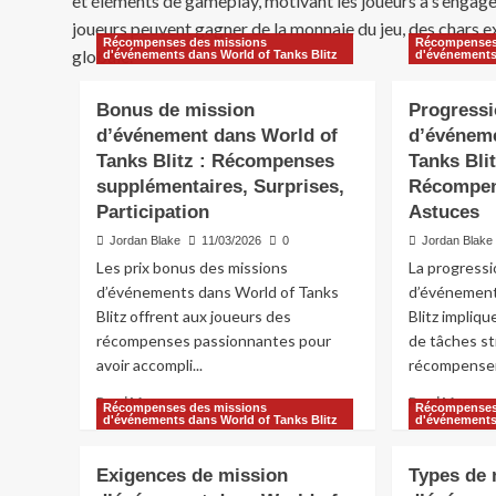
et éléments de gameplay, motivant les joueurs à s’engager
joueurs peuvent gagner de la monnaie du jeu, des chars exc
Récompenses des missions
Récompenses
globale.
d'événements dans World of Tanks Blitz
d'événements
Bonus de mission
Progressi
d’événement dans World of
d’événeme
Tanks Blitz : Récompenses
Tanks Blit
supplémentaires, Surprises,
Récompen
Participation
Astuces
Jordan Blake
11/03/2026
0
Jordan Blake
Les prix bonus des missions
La progressi
d’événements dans World of Tanks
d’événement
Blitz offrent aux joueurs des
Blitz impliq
récompenses passionnantes pour
de tâches st
avoir accompli...
récompensen
Read
Re
Read More
Read More
Récompenses des missions
Récompenses
more
mo
d'événements dans World of Tanks Blitz
d'événements
about
ab
Bonus
Pr
Exigences de mission
Types de 
de
de