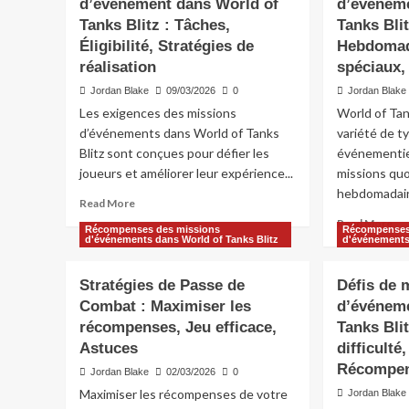
d’événement dans World of
d’événem
mission
la
Tanks Blitz : Tâches,
d’événement
Tanks Bli
mis
dans
d’
Éligibilité, Stratégies de
Hebdomad
World
da
réalisation
spéciaux,
of
Wo
Jordan Blake
09/03/2026
0
Jordan Blake
Tanks
of
Blitz
Ta
Les exigences des missions
World of Tan
:
Bli
d’événements dans World of Tanks
variété de t
Récompenses
:
Blitz sont conçues pour défier les
événementiel
supplémentaires,
Sui
joueurs et améliorer leur expérience...
missions quo
Surprises,
Ré
hebdomadair
Participation
par
Read
Read More
éta
more
Re
Read More
Récompenses des missions
Récompenses
As
about
mo
d'événements dans World of Tanks Blitz
d'événements
Exigences
ab
de
Ty
Stratégies de Passe de
Défis de 
mission
de
Combat : Maximiser les
d’événement
d’événeme
mis
dans
d’
récompenses, Jeu efficace,
Tanks Bli
World
da
Astuces
difficulté
of
Wo
Récompe
Jordan Blake
02/03/2026
0
Tanks
of
Blitz
Maximiser les récompenses de votre
Jordan Blake
Ta
: