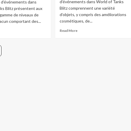
tz
Blitz
d’événements dans World of Tanks
s d’événements dans
:
Blitz comprennent une variété
ks Blitz présentent aux
tidiennes,
Données
d’objets, y compris des améliorations
 gamme de niveaux de
bdomadaires,
historiques,
cosmétiques, de...
chacun comportant des...
énements
Récompenses
ciaux,
notables,
Read
ad
Read More
is
Analyse
more
re
about
out
Récompenses
is
de
mission
sion
d’événement
événement
dans
ns
World
rld
of
Tanks
nks
Blitz
tz
:
Types,
veaux
Rareté,
Évaluation
ficulté,
de
ches
la
ques,
valeur
compenses