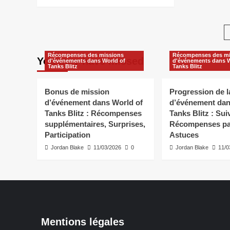
more
about
Stratégies
de
mission
d’événement
Récompenses des missions
Récompenses des mi
You may have missed
dans
d'événements dans World of
d'événements dans W
Tanks Blitz
Tanks Blitz
World
of
Tanks
Bonus de mission
Progression de l
Blitz
d’événement dans World of
d’événement dan
:
Tanks Blitz : Récompenses
Tanks Blitz : Suiv
Achèvement
supplémentaires, Surprises,
Récompenses par
efficace,
Participation
Astuces
Maximiser
Jordan Blake
les
11/03/2026
0
Jordan Blake
11/0
récompenses,
Conseils
Mentions légales