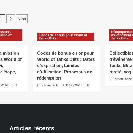
Posts
1
2
Next
pagination
ssions
Récompenses 
orld of
Codes de bonus pour World of
d'événements
Tanks Blitz
Tanks Blitz
a mission
Codes de bonus en or pour
Collectible
s World of
World of Tanks Blitz : Dates
d’événemen
i,
d’expiration, Limites
Tanks Blitz
 étape,
d’utilisation, Processus de
rareté, acqu
rédemption
Jordan Blake
3/2026
0
Jordan Blake
11/03/2026
0
Articles récents