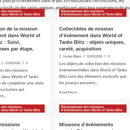
 plus profondément dans le jeu. En réussissant ces missions, les
lusifs et des skins uniques, améliorant ainsi leur expérience de je
 des missions
Récompenses des missions
 dans World of Tanks Blitz
d'événements dans World of Tanks Blitz
on de la mission
Collectibles de mission
nt dans World of
d’événement dans World of
z : Suivi,
Tanks Blitz : objets uniques,
ses par étape,
rareté, acquisition
Jordan Blake
10/03/2026
0
Les objets de collection des missions
11/03/2026
0
événementielles dans World of Tanks
on des missions
Blitz sont des éléments exclusifs que
 dans World of Tanks
les joueurs peuvent...
ue de compléter une série
ructurées qui
Read
Read More
t...
more
about
ad
 des missions
Récompenses des missions
Collectibles
re
 dans World of Tanks Blitz
d'événements dans World of Tanks Blitz
de
out
mission
ogression
missions
Missions d’événements
d’événement
dans