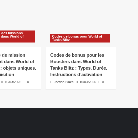
des missions
 dans World of
Codes de bonus pour World of
Tanks Blitz
s de mission
Codes de bonus pour les
t dans World of
Boosters dans World of
 : objets uniques,
Tanks Blitz : Types, Durée,
isition
Instructions d’activation
10/03/2026
0
Jordan Blake
10/03/2026
0