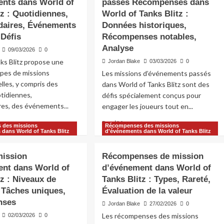
ents dans World of
passés Récompenses dans
World
tz : Quotidiennes,
sion
World of Tanks Blitz :
of
événement
aires, Événements
Données historiques,
Tanks
ns
 Défis
Récompenses notables,
Blitz
rld
Analyse
:
09/03/2026
0
objets
nks
ks Blitz propose une
Jordan Blake
03/03/2026
0
uniques,
tz
ypes de missions
Les missions d’événements passés
rareté,
les, y compris des
dans World of Tanks Blitz sont des
acquisition
vi,
tidiennes,
défis spécialement conçus pour
compenses
es, des événements...
engager les joueurs tout en...
pe,
ad
Read
Read More
 des missions
Récompenses des missions
tuces
re
more
 dans World of Tanks Blitz
d'événements dans World of Tanks Blitz
out
about
pes
Missions
mission
Récompenses de mission
d’événements
nt dans World of
d’événement dans World of
sions
passés
événements
tz : Niveaux de
Tanks Blitz : Types, Rareté,
Récompenses
ns
dans
, Tâches uniques,
Évaluation de la valeur
rld
World
nses
Jordan Blake
27/02/2026
0
of
Les récompenses des missions
nks
02/03/2026
0
Tanks