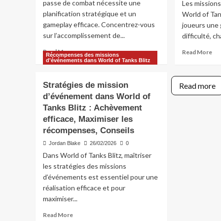
Bli
passe de combat nécessite une
Les mission
Tâches,
:
planification stratégique et un
World of Tan
Éligibilité,
Quo
gameplay efficace. Concentrez-vous
joueurs une
Stratégies
He
sur l’accomplissement de...
difficulté, 
de
Év
réalisation
spé
Read
Re
Read More
Read More
Récompenses des missions
Déf
more
mo
d'événements dans World of Tanks Blitz
about
ab
Stratégies
Déf
Stratégies de mission
Read more
de
de
d’événement dans World of
Passe
mis
de
Tanks Blitz : Achèvement
d’
Combat
da
efficace, Maximiser les
:
Wo
récompenses, Conseils
Maximiser
of
Jordan Blake
les
26/02/2026
0
Ta
récompenses,
Bli
Dans World of Tanks Blitz, maîtriser
Jeu
:
les stratégies des missions
efficace,
Ni
d’événements est essentiel pour une
Astuces
de
réalisation efficace et pour
dif
maximiser...
Tâ
uni
Read
Read More
Ré