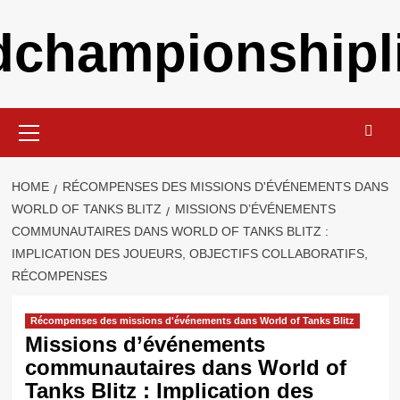
Skip
ldchampionshipli
to
content
Primary
Menu
HOME
RÉCOMPENSES DES MISSIONS D'ÉVÉNEMENTS DANS
WORLD OF TANKS BLITZ
MISSIONS D’ÉVÉNEMENTS
COMMUNAUTAIRES DANS WORLD OF TANKS BLITZ :
IMPLICATION DES JOUEURS, OBJECTIFS COLLABORATIFS,
RÉCOMPENSES
Récompenses des missions d'événements dans World of Tanks Blitz
Missions d’événements
communautaires dans World of
Tanks Blitz : Implication des