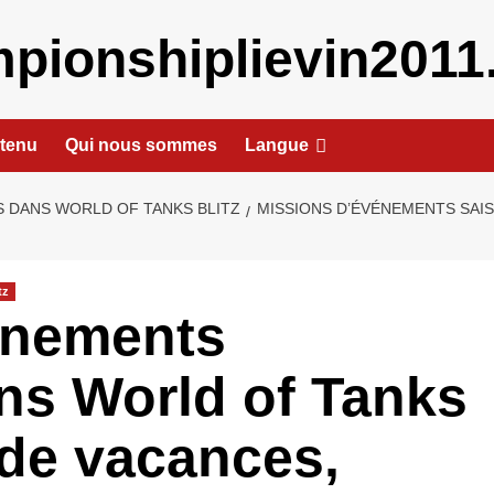
pionshiplievin2011.
ntenu
Qui nous sommes
Langue
 DANS WORLD OF TANKS BLITZ
MISSIONS D’ÉVÉNEMENTS SAIS
tz
énements
ns World of Tanks
 de vacances,