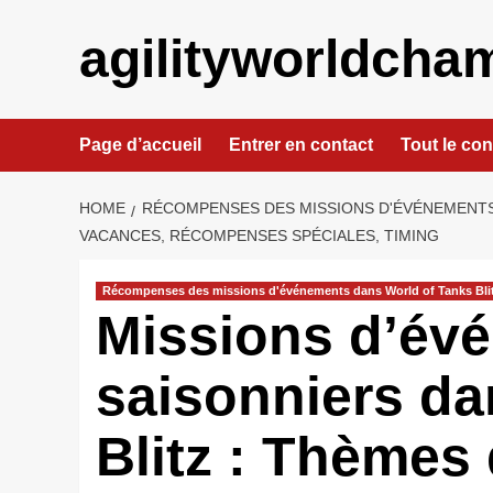
Skip
to
agilityworldcham
content
Page d’accueil
Entrer en contact
Tout le co
HOME
RÉCOMPENSES DES MISSIONS D'ÉVÉNEMENTS
VACANCES, RÉCOMPENSES SPÉCIALES, TIMING
Récompenses des missions d'événements dans World of Tanks Bli
Missions d’év
saisonniers da
Blitz : Thèmes