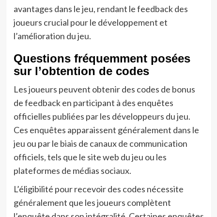
avantages dans le jeu, rendant le feedback des
joueurs crucial pour le développement et
l’amélioration du jeu.
Questions fréquemment posées
sur l’obtention de codes
Les joueurs peuvent obtenir des codes de bonus
de feedback en participant à des enquêtes
officielles publiées par les développeurs du jeu.
Ces enquêtes apparaissent généralement dans le
jeu ou par le biais de canaux de communication
officiels, tels que le site web du jeu ou les
plateformes de médias sociaux.
L’éligibilité pour recevoir des codes nécessite
généralement que les joueurs complètent
l’enquête dans son intégralité. Certaines enquêtes