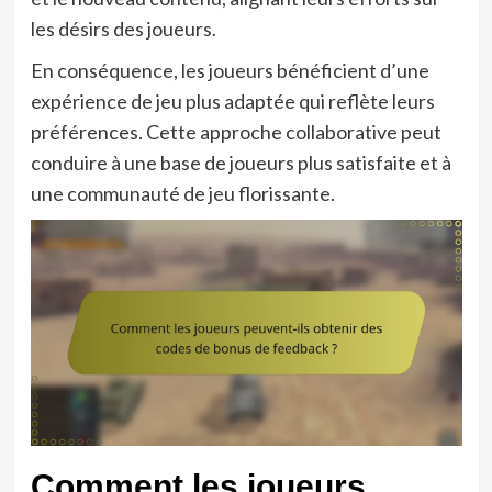
les désirs des joueurs.
En conséquence, les joueurs bénéficient d’une
expérience de jeu plus adaptée qui reflète leurs
préférences. Cette approche collaborative peut
conduire à une base de joueurs plus satisfaite et à
une communauté de jeu florissante.
Comment les joueurs