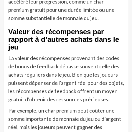
accéléré leur progression, comme un char
premium gratuit pour une durée limitée ou une
somme substantielle de monnaie du jeu.
Valeur des récompenses par
rapport à d’autres achats dans le
jeu
La valeur des récompenses provenant des codes
de bonus de feedback dépasse souvent celle des
achats réguliers dans le jeu. Bien que les joueurs
puissent dépenser de l’argent réel pour des objets,
les récompenses de feedback offrent un moyen
gratuit d’obtenir des ressources précieuses.
Par exemple, un char premium peut coûter une
somme importante de monnaie du jeu ou d’argent
réel, mais les joueurs peuvent gagner des