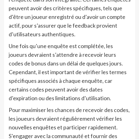
peuvent avoir des critères spécifiques, tels que
d’être un joueur enregistré ou d’avoir un compte
actif, pour s’assurer que le feedback provient
d’utilisateurs authentiques.
Une fois qu’une enquête est complétée, les
joueurs devraient s’attendre à recevoir leurs
codes de bonus dans un délai de quelques jours.
Cependant, il est important de vérifier les termes
spécifiques associés à chaque enquête, car
certains codes peuvent avoir des dates
d’expiration ou des limitations d’utilisation.
Pour maximiser les chances de recevoir des codes,
les joueurs devraient régulièrement vérifier les
nouvelles enquêtes et participer rapidement.
S’engager avec la communauté et fournir des