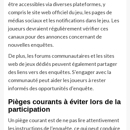
être accessibles via diverses plateformes, y
compris le site web officiel du jeu, les pages de
médias sociaux et les notifications dans le jeu. Les
joueurs devraient régulièrement vérifier ces
canaux pour des annonces concernant de
nouvelles enquêtes.
De plus, les forums communautaires et les sites
web de jeux dédiés peuvent également partager
des liens vers des enquêtes. S’engager avec la
communauté peut aider les joueurs à rester
informés des opportunités d’enquête.
Pièges courants à éviter lors de la
participation
Un piège courant est de ne pas lire attentivement
les instructions de l’enquête, ce qui peut conduire