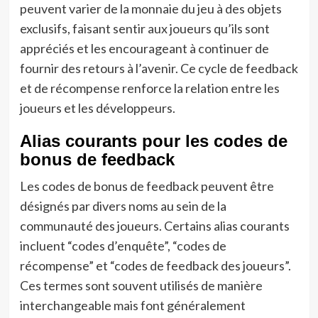
peuvent varier de la monnaie du jeu à des objets
exclusifs, faisant sentir aux joueurs qu’ils sont
appréciés et les encourageant à continuer de
fournir des retours à l’avenir. Ce cycle de feedback
et de récompense renforce la relation entre les
joueurs et les développeurs.
Alias courants pour les codes de
bonus de feedback
Les codes de bonus de feedback peuvent être
désignés par divers noms au sein de la
communauté des joueurs. Certains alias courants
incluent “codes d’enquête”, “codes de
récompense” et “codes de feedback des joueurs”.
Ces termes sont souvent utilisés de manière
interchangeable mais font généralement