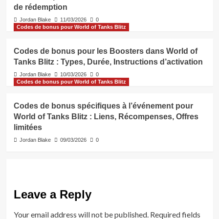
de rédemption
Jordan Blake
11/03/2026
0
Codes de bonus pour World of Tanks Blitz
Codes de bonus pour les Boosters dans World of
Tanks Blitz : Types, Durée, Instructions d’activation
Jordan Blake
10/03/2026
0
Codes de bonus pour World of Tanks Blitz
Codes de bonus spécifiques à l’événement pour
World of Tanks Blitz : Liens, Récompenses, Offres
limitées
Jordan Blake
09/03/2026
0
Leave a Reply
Your email address will not be published.
Required fields